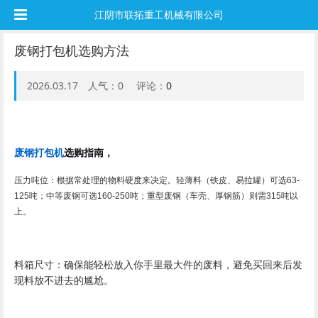
江阴市联拓重工机械有限公司
废钢打包机选购方法
2026.03.17 人气：
0
评论：
0
废钢打包机
选购指南，
压力吨位：根据常处理的物料硬度来决定。轻薄料（铁皮、易拉罐）可选63-
125吨；中等废钢可选160-250吨；重型废钢（车壳、厚钢筋）则需315吨以
上。
料箱尺寸：确保能轻松放入你手里最大件的废料，避免买回来后发
现料放不进去的尴尬。